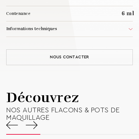
6 ml
Contenance
Informations techniques
Poids
18 g
Hauteur
109,9 mm
Diamètre
17,6 mm
NOUS CONTACTER
Matériau flaconnette
PP
Matériau capot
PET & PP
Disponibilité
Sur commande - Délai de 2 à 3 mois
Découvrez
Télécharger la fiche technique
NOS AUTRES FLACONS & POTS DE
MAQUILLAGE