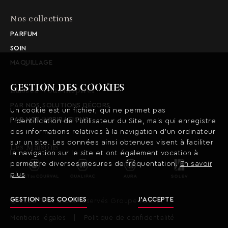
Nos collections
PARFUM
SOIN
MAQUILLAGE
GESTION DES COOKIES
Laissez-vous inspirer
PAR NOS SOLUTIONS DÉCORS
Un cookie est un fichier, qui ne permet pas
PAR NOS INSPIRATIONS
l’identification de l’utilisateur du Site, mais qui enregistre
des informations relatives à la navigation d’un ordinateur
sur un site. Les données ainsi obtenues visent à faciliter
Les Maisons
la navigation sur le site et ont également vocation à
permettre diverses mesures de fréquentation.
En savoir
plus
GESTION DES COOKIES
J’ACCEPTE
Ⓒ 2020 Tous droits réservés Groupe Pochet
Mentions légales
Politique de confidentialité