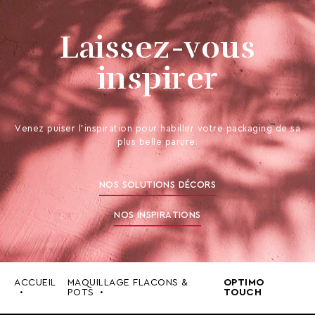
Laissez-vous
inspirer
Venez puiser l’inspiration pour habiller votre packaging de sa
plus belle parure.
NOS SOLUTIONS DÉCORS
NOS INSPIRATIONS
ACCUEIL
MAQUILLAGE FLACONS &
OPTIMO
POTS
TOUCH