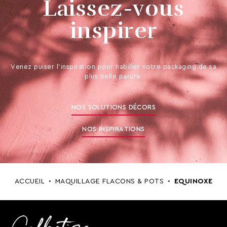
Laissez-vous
inspirer
Venez puiser l’inspiration pour habiller votre packaging de sa
plus belle parure.
NOS SOLUTIONS DÉCORS
NOS INSPIRATIONS
ACCUEIL
MAQUILLAGE FLACONS & POTS
EQUINOXE