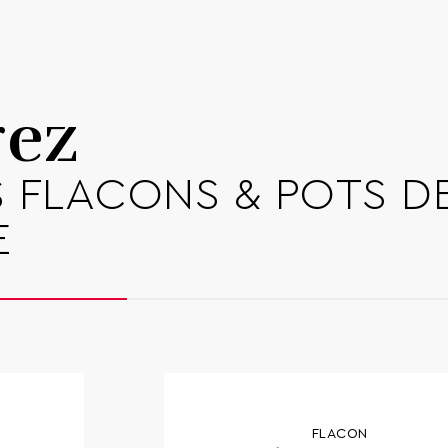
Télécharger 
rez
 FLACONS & POTS D
E
FLACON