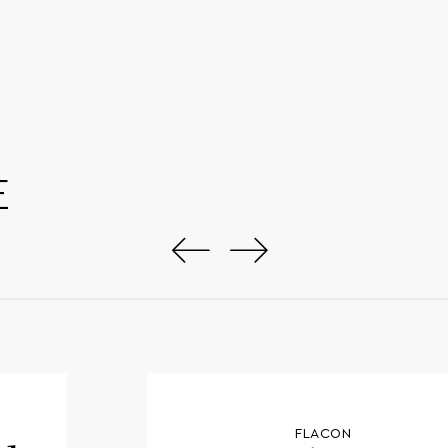
la fiche technique
E
FLACON