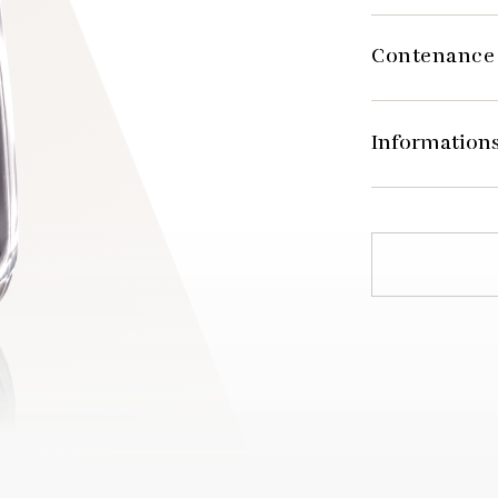
Contenance
Informations
RÉFÉRENCE
POIDS
HAUTEUR TOTA
DIAMÈTRE
BAGUE
TYPE
DISPONIBILITÉ