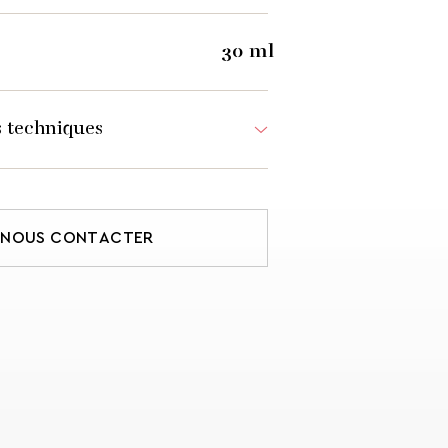
30 ml
 techniques
000744800
75 g
NOUS CONTACTER
LE
88,5 mm
40,4 mm
GCMI 18/400
Bague à vis
Sur commande