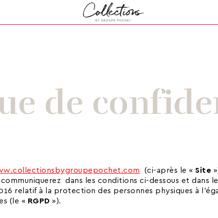
que de confiden
w.collectionsbygroupepochet.com
(ci-après le «
Site
»
s communiquerez dans les conditions ci-dessous et dans 
016 relatif à la protection des personnes physiques à l’é
es (le «
RGPD
»).