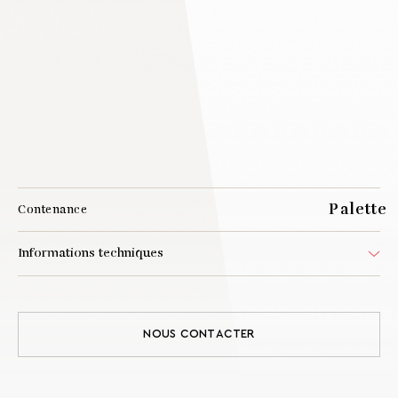
Palette
Contenance
Informations techniques
Matériau Boîtier
Aluminium (disponible en acier inoxydable)
Matériau Platine
Papier cartonné
POIDS sans platine
voir fiche technique
NOUS CONTACTER
HAUTEUR
8,6 mm
LONGUEUR
111 mm
LARGEUR
64,71 mm