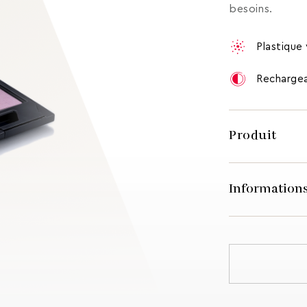
besoins.
Plastique
Recharge
Produit
Informations
MATÉRIAU
POIDS (VERSION
POIDS (VERSION
HAUTEUR TOTA