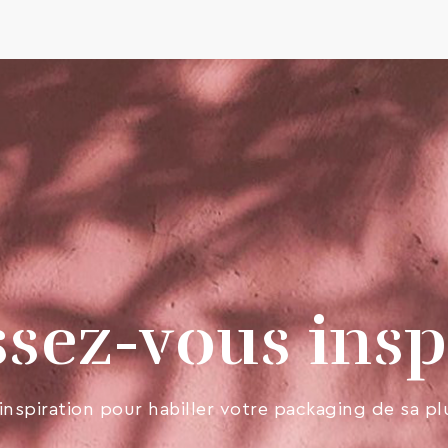
ssez-vous insp
inspiration pour habiller votre packaging de sa pl