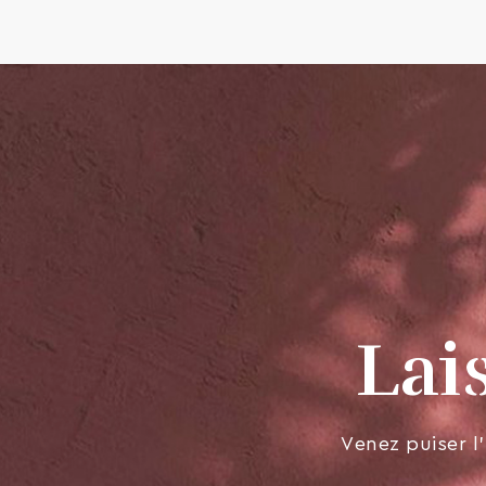
Lai
Venez puiser l’