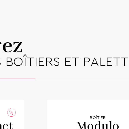
LONGUEUR
LARGEUR
DISPONIBILITÉ
rez
Télécharger 
 BOÎTIERS ET PALETT
BOÎTIER
ct
Modulo