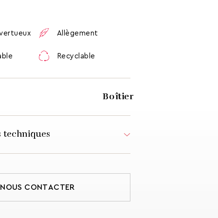
 vertueux
Allègement
able
Recyclable
Boîtier
 techniques
R-PET
 SANS AIMANT)
51g
NOUS CONTACTER
 AVEC AIMANT)
55g
LE
9,95mm