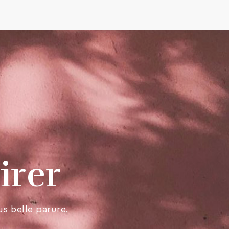
irer
us belle parure.