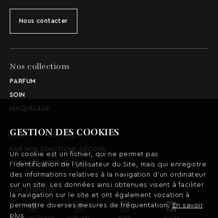
Nous contacter
Nos collections
PARFUM
SOIN
MAQUILLAGE
GESTION DES COOKIES
Laissez-vous inspirer
PAR NOS SOLUTIONS DÉCORS
Un cookie est un fichier, qui ne permet pas
PAR NOS INSPIRATIONS
l’identification de l’utilisateur du Site, mais qui enregistre
des informations relatives à la navigation d’un ordinateur
sur un site. Les données ainsi obtenues visent à faciliter
Les Maisons
la navigation sur le site et ont également vocation à
permettre diverses mesures de fréquentation.
En savoir
plus