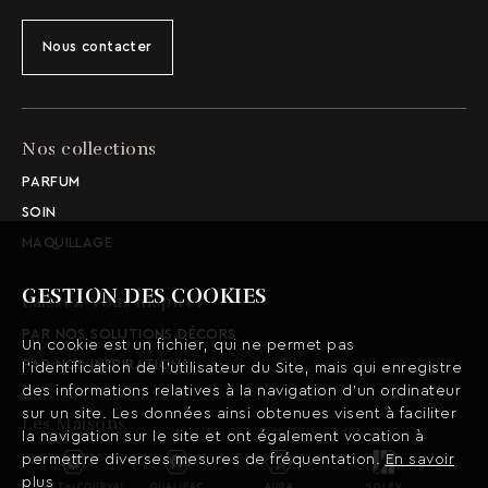
Nous contacter
Nos collections
PARFUM
SOIN
MAQUILLAGE
GESTION DES COOKIES
Laissez-vous inspirer
PAR NOS SOLUTIONS DÉCORS
Un cookie est un fichier, qui ne permet pas
PAR NOS INSPIRATIONS
l’identification de l’utilisateur du Site, mais qui enregistre
des informations relatives à la navigation d’un ordinateur
sur un site. Les données ainsi obtenues visent à faciliter
Les Maisons
la navigation sur le site et ont également vocation à
permettre diverses mesures de fréquentation.
En savoir
plus