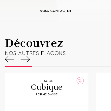
Forme
Base carrée
Poids
80 g
NOUS CONTACTER
Hauteur totale
57,1 mm
Largeur
37,1 mm
Profondeur
37,1 mm
Bague
FEA15
Type
Bague à sertir
Découvrez
Disponibilité
En stock
NOS AUTRES FLACONS
Télécharger la fiche technique
FLACON
Cubique
FORME BASSE