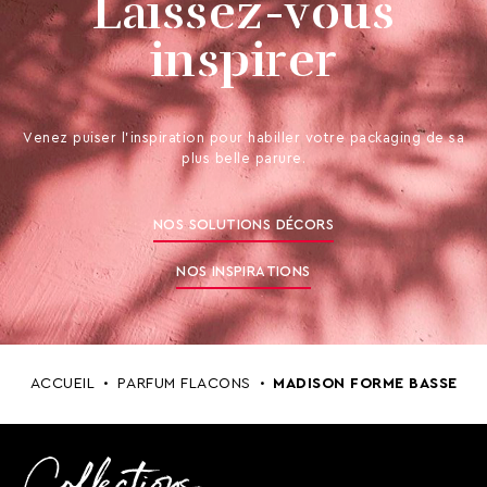
Laissez-vous
inspirer
Venez puiser l’inspiration pour habiller votre packaging de sa
plus belle parure.
NOS SOLUTIONS DÉCORS
NOS INSPIRATIONS
ACCUEIL
PARFUM FLACONS
MADISON
FORME BASSE