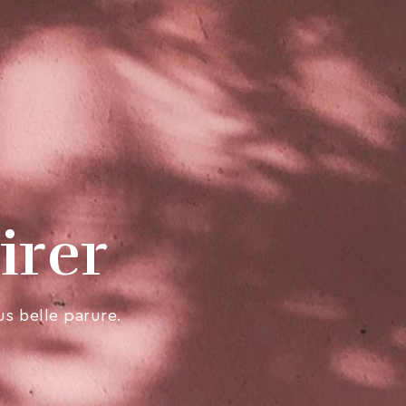
irer
us belle parure.