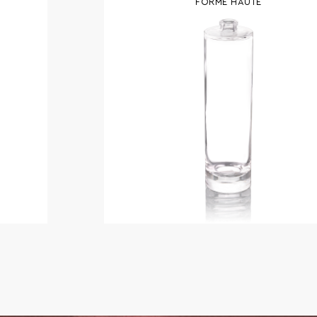
FORME HAUTE
En stock
la fiche technique