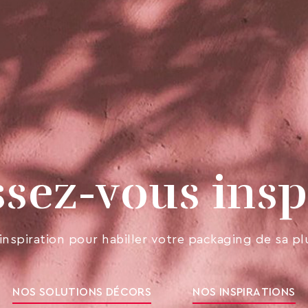
ssez-vous insp
inspiration pour habiller votre packaging de sa pl
NOS SOLUTIONS DÉCORS
NOS INSPIRATIONS