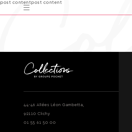
post contentpost content
44-46 Allées Léon Gambetta,
92110 Clichy
01 55 61 50 00