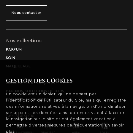
Nous contacter
Nos collections
PARFUM
SOIN
MAQUILLAGE
GESTION DES COOKIES
Laissez-vous inspirer
PAR NOS SOLUTIONS DÉCORS
Un cookie est un fichier, qui ne permet pas
PAR NOS INSPIRATIONS
l’identification de l’utilisateur du Site, mais qui enregistre
des informations relatives à la navigation d’un ordinateur
sur un site. Les données ainsi obtenues visent à faciliter
Les Maisons
la navigation sur le site et ont également vocation à
permettre diverses mesures de fréquentation.
En savoir
plus