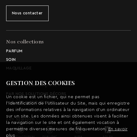
Nous contacter
Nos collections
PARFUM
SOIN
MAQUILLAGE
GESTION DES COOKIES
Laissez-vous inspirer
PAR NOS SOLUTIONS DÉCORS
Un cookie est un fichier, qui ne permet pas
PAR NOS INSPIRATIONS
l’identification de l’utilisateur du Site, mais qui enregistre
des informations relatives à la navigation d’un ordinateur
sur un site. Les données ainsi obtenues visent à faciliter
Les Maisons
la navigation sur le site et ont également vocation à
permettre diverses mesures de fréquentation.
En savoir
plus