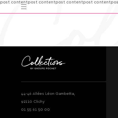
post contentpost contentpost contentpost contentpos
44-46 Allées Léon Gambetta,
92110 Clichy
01 55 61 50 00