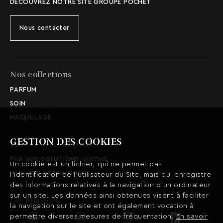
DÉCOUVREZ NOTRE SITE GROUPE POCHET
Nous contacter
Nos collections
PARFUM
SOIN
MAQUILLAGE
GESTION DES COOKIES
Laissez-vous inspirer
PAR NOS SOLUTIONS DÉCORS
Un cookie est un fichier, qui ne permet pas
PAR NOS INSPIRATIONS
l’identification de l’utilisateur du Site, mais qui enregistre
des informations relatives à la navigation d’un ordinateur
sur un site. Les données ainsi obtenues visent à faciliter
Les Maisons
la navigation sur le site et ont également vocation à
permettre diverses mesures de fréquentation.
En savoir