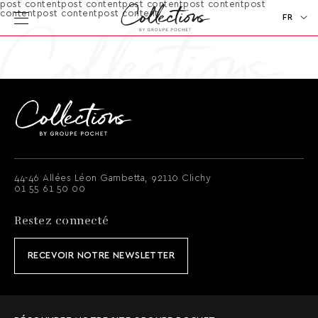
post contentpost contentpost contentpost contentpost
contentpost contentpost content
FR
EN
44-46 Allées Léon Gambetta, 92110 Clichy
01 55 61 50 00
Restez connecté
RECEVOIR NOTRE NEWSLETTER